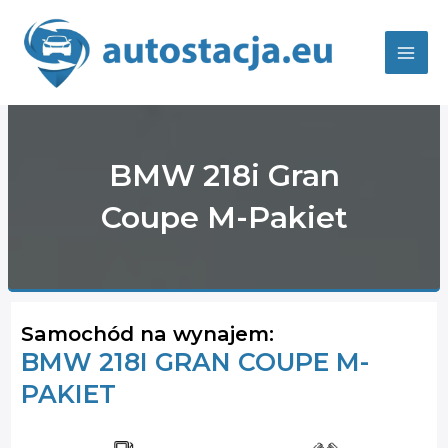
Skip
to
content
Mai
Men
BMW 218i Gran
Coupe M-Pakiet
Samochód na wynajem:
BMW 218I GRAN COUPE M-
PAKIET