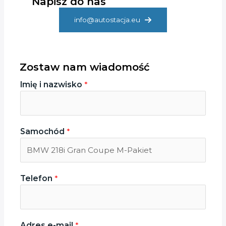
Napisz do nas
info@autostacja.eu
Zostaw nam wiadomość
Imię i nazwisko
*
Samochód
*
Telefon
*
Adres e-mail
*