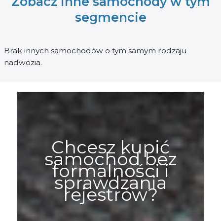
Zobacz inne samochody w tym
segmencie
Brak innych samochodów o tym samym rodzaju
nadwozia.
Chcesz kupić
samochód bez
formalności i
sprawdzania
rejestrów?