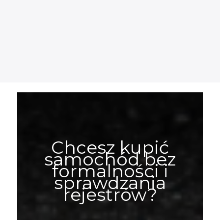
Chcesz kupić
samochód bez
formalności i
sprawdzania
rejestrów?