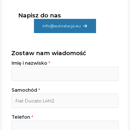
Napisz do nas
info@autostacja.eu
Zostaw nam wiadomość
Imię i nazwisko
*
T
Samochód
*
e
l
e
f
Telefon
*
o
n