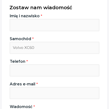
Zostaw nam wiadomość
I
Imię i nazwisko
*
m
i
ę
e
Samochód
*
-
m
a
i
Telefon
*
l
I
m
i
Adres e-mail
*
ę
Wadomość
*