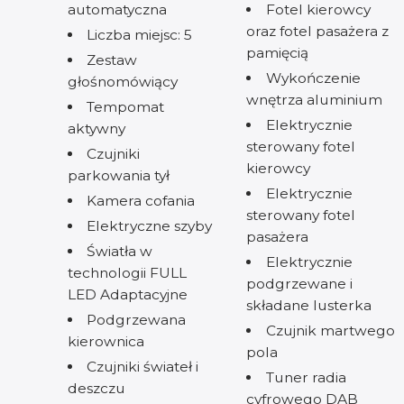
automatyczna
Fotel kierowcy
oraz fotel pasażera z
Liczba miejsc: 5
pamięcią
Zestaw
Wykończenie
głośnomówiący
wnętrza aluminium
Tempomat
Elektrycznie
aktywny
sterowany fotel
Czujniki
kierowcy
parkowania tył
Elektrycznie
Kamera cofania
sterowany fotel
Elektryczne szyby
pasażera
Światła w
Elektrycznie
technologii FULL
podgrzewane i
LED Adaptacyjne
składane lusterka
Podgrzewana
Czujnik martwego
kierownica
pola
Czujniki świateł i
Tuner radia
deszczu
cyfrowego DAB