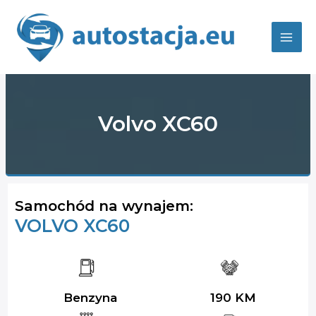
Skip
to
content
Mai
Men
Volvo XC60
Samochód na wynajem:
VOLVO XC60
Benzyna
190 KM