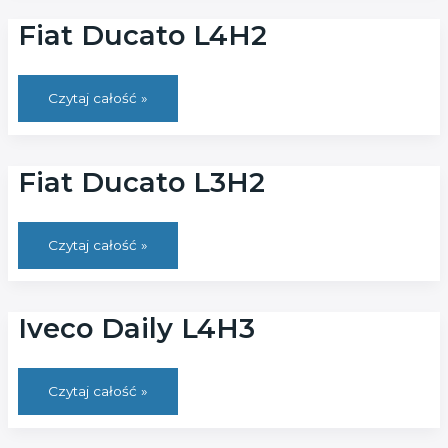
Automat
Fiat Ducato L4H2
Fiat
Czytaj całość »
Ducato
L4H2
Fiat Ducato L3H2
Fiat
Czytaj całość »
Ducato
L3H2
Iveco Daily L4H3
Iveco
Czytaj całość »
Daily
L4H3