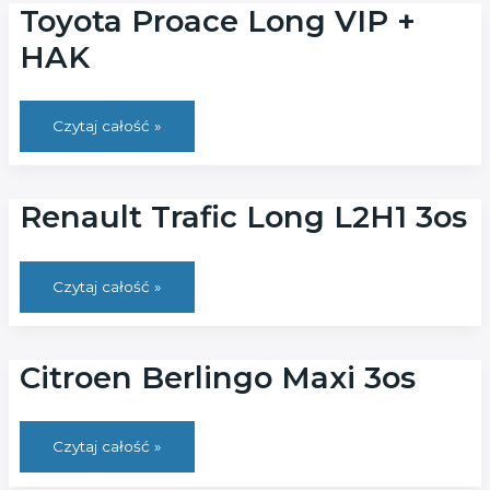
Toyota Proace Long VIP +
HAK
Toyota
Czytaj całość »
Proace
Long
VIP
+
HAK
Renault Trafic Long L2H1 3os
Renault
Czytaj całość »
Trafic
Long
L2H1
3os
Citroen Berlingo Maxi 3os
Citroen
Czytaj całość »
Berlingo
Maxi
3os