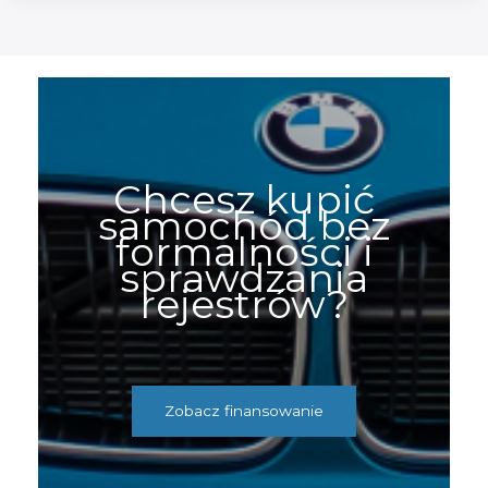
Chcesz kupić
samochód bez
formalności i
sprawdzania
rejestrów?
Zobacz finansowanie