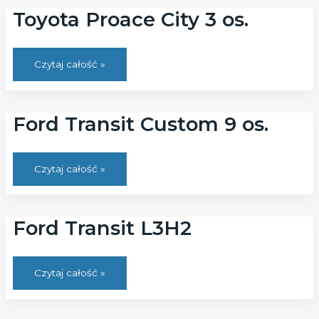
Toyota Proace City 3 os.
Toyota
Czytaj całość »
Proace
City
3
os.
Ford Transit Custom 9 os.
Ford
Czytaj całość »
Transit
Custom
9
os.
Ford Transit L3H2
Ford
Czytaj całość »
Transit
L3H2